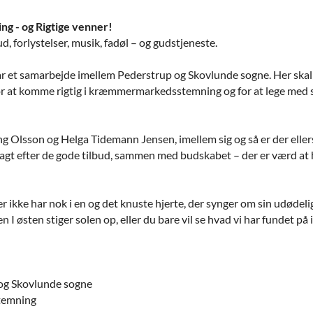
 - og Rigtige venner!
, forlystelser, musik, fadøl – og gudstjeneste.
år et samarbejde imellem Pederstrup og Skovlunde sogne. Her ska
 for at komme rigtig i kræmmermarkedsstemning og for at lege med
 Olsson og Helga Tidemann Jensen, imellem sig og så er der ellers 
agt efter de gode tilbud, sammen med budskabet – der er værd at hus
r ikke har nok i en og det knuste hjerte, der synger om sin udødeli
 I østen stiger solen op, eller du bare vil se hvad vi har fundet på 
 og Skovlunde sogne
temning