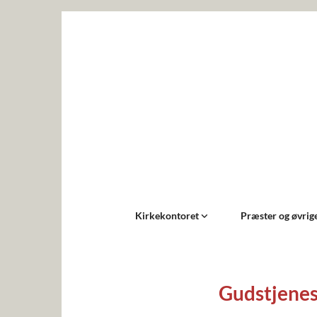
Kirkekontoret
Præster og øvri
Gudstjenes