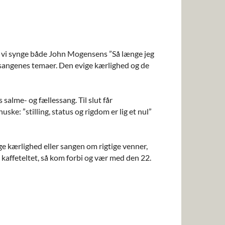
l vi synge både John Mogensens ”Så længe jeg
 sangenes temaer. Den evige kærlighed og de
salme- og fællessang. Til slut får
ke: ”stilling, status og rigdom er lig et nul”
ge kærlighed eller sangen om rigtige venner,
i kaffeteltet, så kom forbi og vær med den 22.