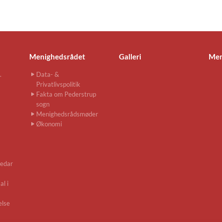
Menighedsrådet
Galleri
Men
.
Data- &
Privatlivspolitik
Fakta om Pederstrup
sogn
Menighedsrådsmøder
Økonomi
edar
l i
else