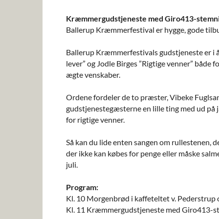
Kræmmergudstjeneste med Giro413-stemning
Ballerup Kræmmerfestival er hygge, gode tilbud
Ballerup Kræmmerfestivals gudstjeneste er i 
lever” og Jodle Birges ”Rigtige venner” både
ægte venskaber.
Ordene fordeler de to præster, Vibeke Fuglsang
gudstjenestegæsterne en lille ting med ud på j
for rigtige venner.
Så kan du lide enten sangen om rullestenen, de
der ikke kan købes for penge eller måske salmen
juli.
Program:
Kl. 10 Morgenbrød i kaffeteltet v. Pederstrup
Kl. 11 Kræmmergudstjeneste med Giro413-s