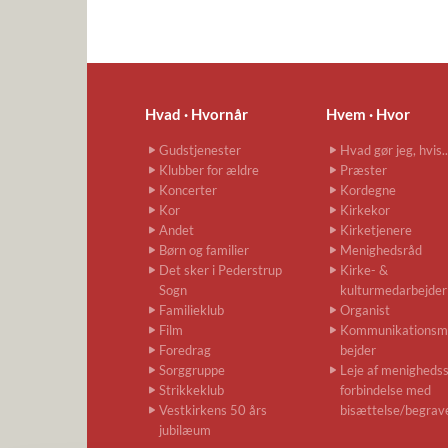
Hvad · Hvornår
Hvem · Hvor
Gudstjenester
Hvad gør jeg, hvis..
Klubber for ældre
Præster
Koncerter
Kordegne
Kor
Kirkekor
Andet
Kirketjenere
Børn og familier
Menighedsråd
Det sker i Pederstrup
Kirke- &
Sogn
kulturmedarbejder
Familieklub
Organist
Film
Kommunikationsm
Foredrag
bejder
Sorggruppe
Leje af menighedssa
Strikkeklub
forbindelse med
Vestkirkens 50 års
bisættelse/begrav
jubilæum